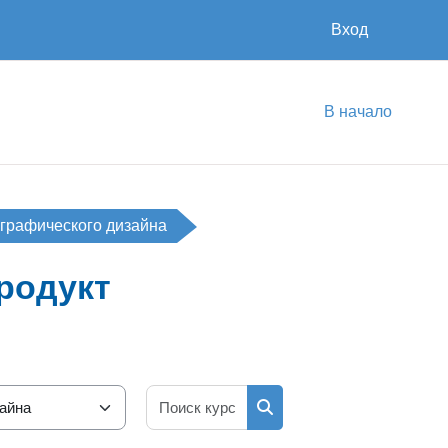
Вход
В начало
 графического дизайна
продукт
Поиск курса
Поиск курса