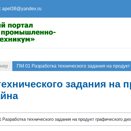
:
apet38@yandex.ru
йнер
ПМ 01 Разработка технического задания на продукт
технического задания на 
айна