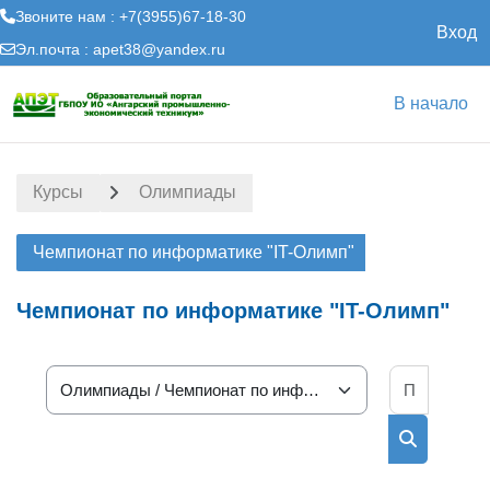
Звоните нам : +7(3955)67-18-30
Вход
Эл.почта :
apet38@yandex.ru
Перейти к основному содержанию
В начало
Курсы
Олимпиады
Чемпионат по информатике "IT-Олимп"
Чемпионат по информатике "IT-Олимп"
Поиск к
Категории курсов
Поиск кур