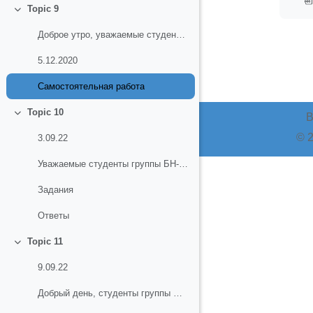
Topic 9
Свернуть
Доброе утро, уважаемые студенты! Мы сегодня закреп...
5.12.2020
Самостоятельная работа
Topic 10
В
Свернуть
© 2
3.09.22
Уважаемые студенты группы БН-4! Вам нужно решить з...
Задания
Ответы
Topic 11
Свернуть
9.09.22
Добрый день, студенты группы БН-4! Готовимся к ВПР...