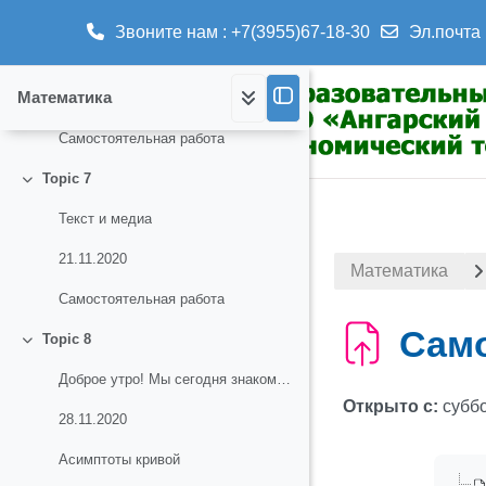
Topic 6
Свернуть
Звоните нам : +7(3955)67-18-30
Эл.почта 
2.12.2021
Перейти к основному содержанию
Математика
Здравствуйте, студенты группы БН-3! Закрепляем опр...
Самостоятельная работа
Topic 7
Свернуть
Текст и медиа
21.11.2020
Математика
Самостоятельная работа
Само
Topic 8
Свернуть
Доброе утро! Мы сегодня знакомимся с асимптотами к...
Открыто с:
суббо
28.11.2020
Асимптоты кривой