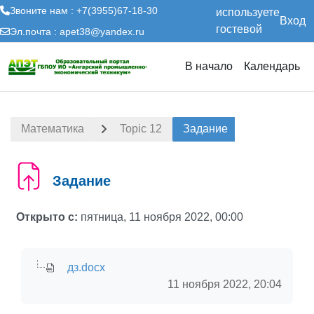
Звоните нам : +7(3955)67-18-30
используете
Вход
гостевой
Эл.почта :
apet38@yandex.ru
доступ
Перейти к основному содержанию
В начало
Календарь
Математика
Topic 12
Задание
Задание
Открыто с:
пятница, 11 ноября 2022, 00:00
дз.docx
11 ноября 2022, 20:04