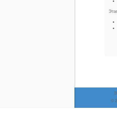
Этап
В
© 2