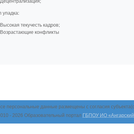
Децентрализация;
 упадка:
Высокая текучесть кадров;
Возрастающие конфликты
се персональные данные размещены с согласия субъекта(о
010 -
2026 Образовательный портал
ГБПОУ ИО «Ангарский