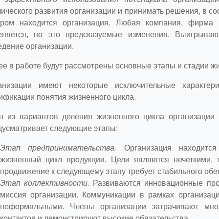
ического развития организации и принимать решения, в соо
ором находится организация. Любая компания, фирма 
еняется, но это предсказуемые изменения. Выигрываю
едение организации.
ее в работе будут рассмотрены основные этапы и стадии жи
анизации имеют некоторые исключительные характери
ификации понятия жизненного цикла.
н из вариантов деления жизненного цикла организации
дусматривает следующие этапы:
Этап предпринимательства.
Организация находитс
жизненный цикл продукции. Цели являются нечеткими, т
продвижение к следующему этапу требует стабильного обе
Этап коллективности.
Развиваются инновационные про
миссия организации. Коммуникации в рамках организаци
неформальными. Члены организации затрачивают мно
контактов и демонстрируют высокие обязательства.