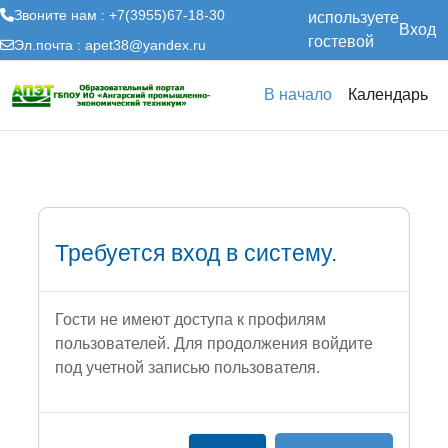
Звоните нам : +7(3955)67-18-30
используете
Вход
гостевой
Эл.почта :
apet38@yandex.ru
доступ
Перейти к основному содержанию
В начало
Календарь
Требуется вход в систему.
Гости не имеют доступа к профилям
пользователей. Для продолжения войдите
под учетной записью пользователя.